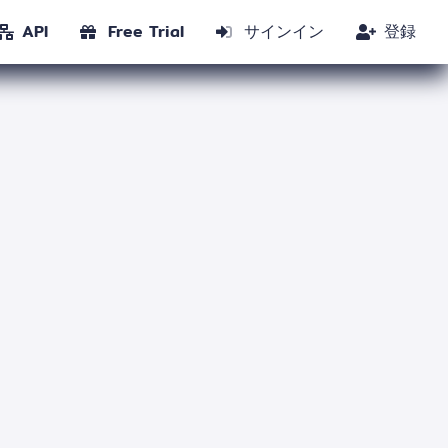
API
Free Trial
サインイン
登録